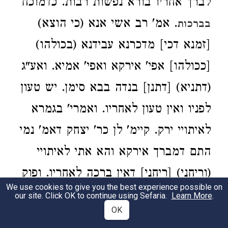
לברך אחריו בורא נפשות רבות. כדמוכח
. אמ' רב אשי אנא (כי הוצא)
בברכות
[זמנא דכי] מדכרנא עבידנא (בכולהו)
[ככולהו] אפי' אירקא ואפי' אמיא. ואע"ג
(דתניא) [דתנן] בנדה בבא סימן. יש טעון
לפניו ואין טעון לאחריו. ואמרי' בגמרא
לאיתויי ירק. קיימ' לן כר' יצחק דאמ' נמי
התם דמברך אירקא והא אתי לאיתויי
(וריחני) [ריחני] דאין ברכה לאחריו. ופוק
We use cookies to give you the best experience possible on
חזי מאי עמא דבר: והרב ר' משלם
our site. Click OK to continue using Sefaria.
Learn More
.
OK
מצריך כמו כן ברכה לאחריו בסדרו.