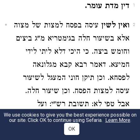
דין מדת עומר.
1
ואין לשין
עיסה בפסח למצות של מצוה
2
אלא בשיעור חלה בגימטריא מ"ג ביצים
וחומש ביצה. כי היכי דלא ליתי לידי
חמיעא. דאמר רבא קבא מגלונאה
לפסחא. וכן תיקן חוני המעגל לשיעור
עיסה למצות הפסח. וכן שיעור חלה.
אבל טפי לא: תשובת רש"י: ועל
We use cookies to give you the best experience possible on
התרומה אודיעך שמעולם לא נהגו בעיר
our site. Click OK to continue using Sefaria.
Learn More
.
OK
הזאת להפריש שתי חלות כי אם בערב