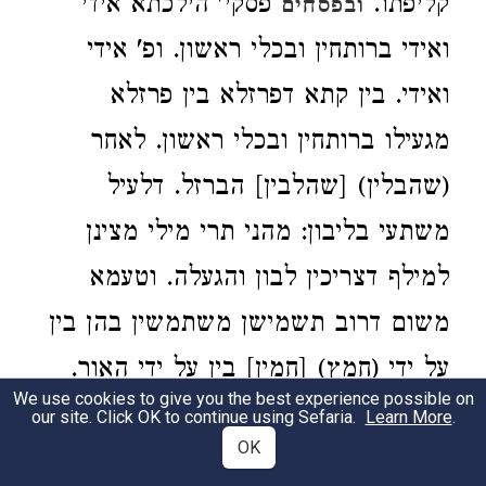
קליפתו.
פסקי' הילכתא אידי
ובפסחים
ואידי ברותחין ובכלי ראשון. ופ' אידי
ואידי. בין קתא דפרזלא בין פרזלא
מגעילו ברותחין ובכלי ראשון. לאחר
(שהבלין) [שהלבין] הברזל. דלעיל
משתעי בליבון: מהני תרי מילי מצינן
למילף דצריכין לבון והגעלה. וטעמא
משום דרוב תשמישן משתמשין בהן בין
על ידי (חמץ) [חמין] בין על ידי האור.
We use cookies to give you the best experience possible on
וקיימא לן כבולעו כך פולטו:
our site. Click OK to continue using Sefaria.
Learn More
.
OK