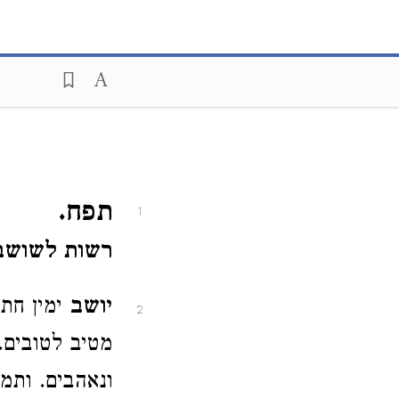
תפח.
1
רשות לשושבי
יושב
ימין חתן
2
מטיב לטובים.
ונאהבים. ותמ