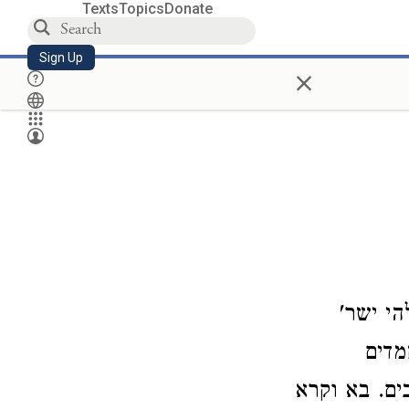
Texts
Topics
Donate
Sign Up
×
הי ישר'
מדים
ים. בא וקרא