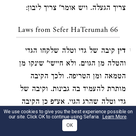
צריך הגעלה. ויש אומר' צריך ליבון:
Laws from Sefer HaTerumah 66
דין
קיבה של גדי וטלה שלקחו הגדי
1
והטלה מן הגוים. ולא חיישי' שינקו מן
הטמאה ומן הטריפה. ולכך הקיבה
מותרת להעמיד בה גבינות. וקיבה של
גדי וטלה שהרג הגוי. אע"פ כן הקיבה
We use cookies to give you the best experience possible on
דווקא לכתחילה אסור אבל בדיעבד
our site. Click OK to continue using Sefaria.
Learn More
.
OK
מותרת. ואפילו הקיבה שראינו שינק הגדי