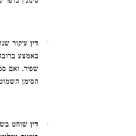
סימנין כדפרישי
דין
עיקור שנעק
1
באמצע ברובה 
שפיר. ואם ספ
הסימן השמוט ה
דין
שוחט בשני
1