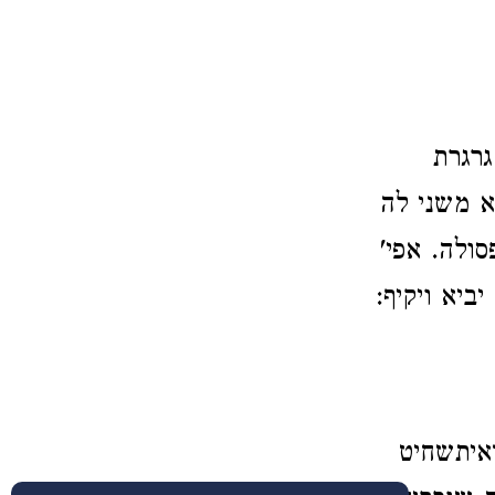
גרגרת
א משני לה
ולה. אפי'
ביא ויקיף:
איתשחיט