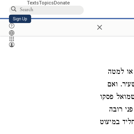
Texts
Topics
Donate
Sign Up
×
או למטה
יר. ואם
שמואל פסקו
ני רובה
ליד במיעוט