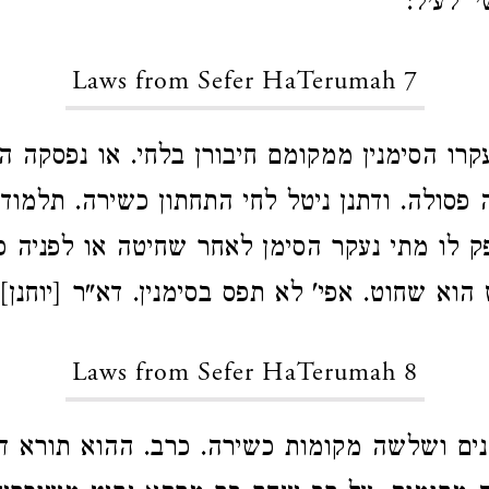
' לעיל:
Laws from Sefer HaTerumah 7
רו הסימנין ממקומם חיבורן בלחי. או נפסקה ה
פסולה. ודתנן ניטל לחי התחתון כשירה. תלמוד
ק לו מתי נעקר הסימן לאחר שחיטה או לפניה פס
וא שחוט. אפי' לא תפס בסימנין. דא"ר [יוחנן] י
Laws from Sefer HaTerumah 8
ם ושלשה מקומות כשירה. כרב. ההוא תורא ד