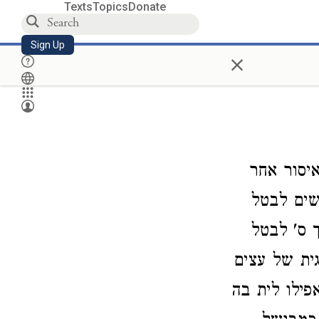
Texts
Topics
Donate
Sign Up
×
יסור אחר
שים לבטל
 ס' לבטל
גית של עצים
פילו לית בה