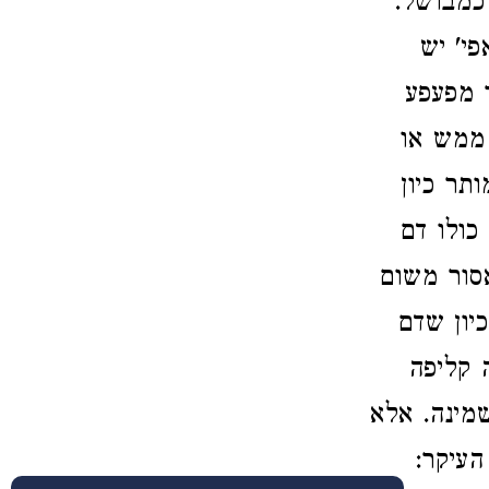
 כמבושל.
י' יש
 מפעפע
 ממש או
תר כיון
כולו דם
אסור משום
יון שדם
 קליפה
מינה. אלא
העיקר: