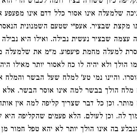
בקליפה כיון ששורה בציר דומה לכבוש הרי הוא
כה שלמעלה אינו אסור כלל דדם אינו מפעפע אפ
ו מקצת שבציר. אעפ"י שטעם השמנונית הנאסר
 עצמה שבציר נעשית נבילה. ואילו היא נבילה
סרת למעלה מחמת פיעפוע. מ"מ את שלמעלה מו
ו הולך ולא יהיה לו כח לאסור יותר מאילו היה 
סרו. והיינו נמי טע' למלח שעל הבשר והמלח 
מלח הולך בבשר למה אינו אוסר הבשר. אלא כ
 מותר. וכן כל דבר שצריך קליפה למה אין אותה
וך לה. וכן לעולם. הלא פעמים שהקליפה היא ש
הנבלע בה אינו הולך יותר לא יהא טפל חמור מן 