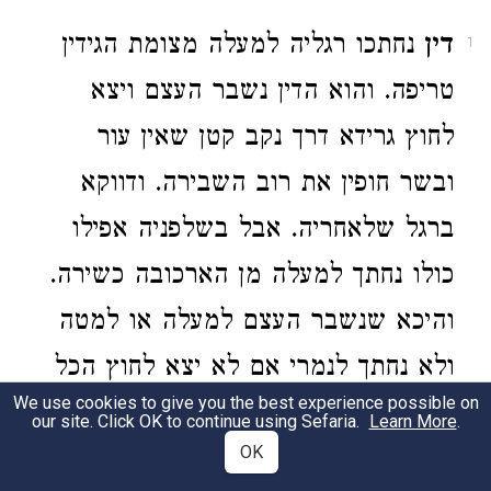
דין
נחתכו רגליה למעלה מצומת הגידין
1
טריפה. והוא הדין נשבר העצם ויצא
לחוץ גרידא דרך נקב קטן שאין עור
ובשר חופין את רוב השבירה. ודווקא
ברגל שלאחריה. אבל בשלפניה אפילו
כולו נחתך למעלה מן הארכובה כשירה.
והיכא שנשבר העצם למעלה או למטה
ולא נחתך לנמרי אם לא יצא לחוץ הכל
We use cookies to give you the best experience possible on
כשר. בין בהמה בין אבר. ואם יצא לחוץ
our site. Click OK to continue using Sefaria.
Learn More
.
OK
למעלה מן הארכובה הכל אסור. משום