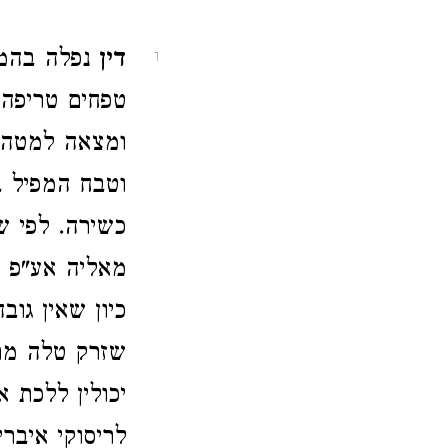
דין
נפלה בהמה
1
טפחים טריפה.
ומצאה למטה י
וטבח המפיל 
כשירה. לפי ש
מאליה אע"פ ש
כיון שאין גו
שזרק טלה מרח
יכולין ללכת 
לריסוקי איבר