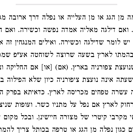
 מן הגג או מן העלייה או נפלה דרך ארובה מ
 ואם דילגה מאליה אמדה נפשה וכשירה. ואם ה
ש לומר שדילגה וכשירה. ואילים המנגחין זה את
בהמתו לארץ בשעה שרוצה לשוחטה אע"פ שמפי
נועצת צפורניה בארץ. (אם) [או] אם החליקה ו
עתה אינה נועצת ציפורניה כיון שלא הפילוה ב
בה עשרה טפחים מכריסה לארץ. כדאיתא בפרק ה
וק לארץ אם נפל על מתניו כשר. ועופות שניצור
אי מקרבי קיטרי של מצורה חיישינן. ובכל מקום
ים כגון נפלה מן הגג או טרפה בכותל צריך להמת