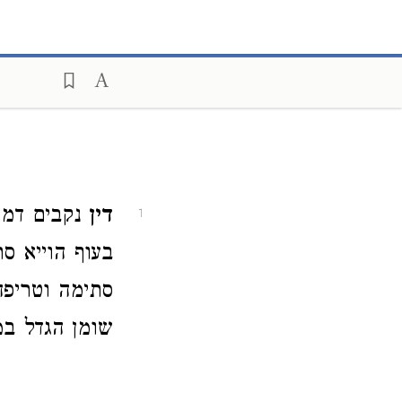
דין
נקבים דמי
1
בעוף הוייא ס
סתימה וטריפה
שומן הגדל במ