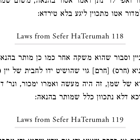
ור ואפי' לר' נתן דאמר אסור בהנאה, משום שמתכ
מדור אטו מתכוין ליגע בלא טירדא:
Laws from Sefer HaTerumah 118
ביין וסבור שהוא משקה אחר כמו כן מותר בהנא
א (חרס) [חרם] גוי שהושיט ידו לחבית של יין (
א של שמן, זה היה מעשה ואמרו ימכור, ונר' 
כא דלא נתכוון כלל שמותר בהנאה:
Laws from Sefer HaTerumah 119