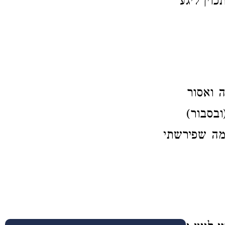
וין ליגע
ה ואסור
ובסבור)
דמה שפירשתי