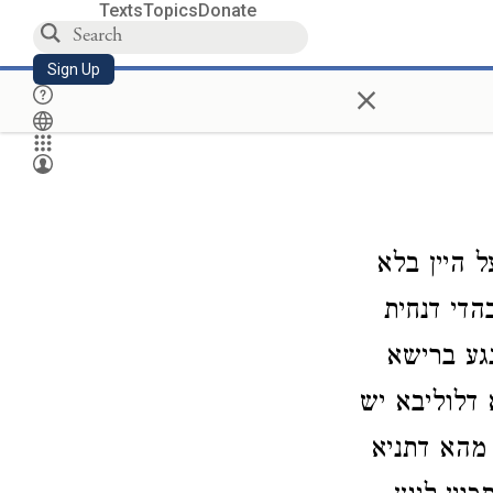
Texts
Topics
Donate
Sign Up
×
ל היין בלא
הדי דנחית
נגע ברישא
 דלוליבא יש
 מהא דתניא