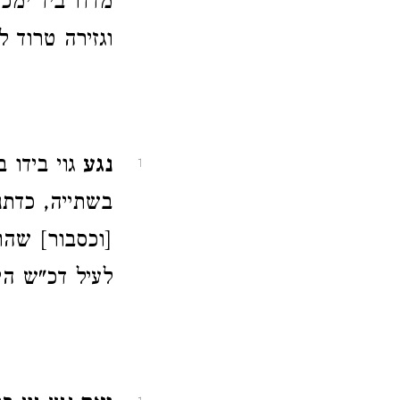
מדדו ביד ימכ
וגזירה טרוד ל
נגע
גוי בידו 
1
בשתייה, כדתני
[וכסבור] שהו
לעיל דכ"ש הי