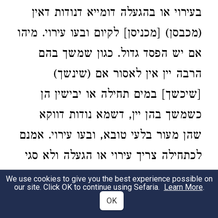
בעירוי או בהגעלה דומייא דנודות דאין
(מכבסן) [מכניסן] לקיום ובעו עירוי. מיהו
אם יש הפסד גדול. כגון שמשך בהם
הרבה יין אין לאסור אם (שינשך)
[שיכשך] במים תחילה או יבישין הן
כשמשך בהן יין, דשמא נודות דווקא
שהן מעור בלעי טובא, ובעו עירוי. אמנם
לכתחילה צריך עירוי או הגעלה ולא סגי
בהדחה, דזימנין שנשפך הזפת במקומות
We use cookies to give you the best experience possible on
our site. Click OK to continue using Sefaria.
Learn More
.
ויש בהן מקומות מליאות יין, כמו
OK