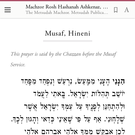
Machzor Rosh Hashanah Ashkenaz, Musaf, Hineni
The Metsudah Machzor. Metsudah Publications, New York -- en (paragraph ed.)
Loading...
Musaf, Hineni
This prayer is said by the Chazzan before the Musaf
Service.
הִנְנִי
הֶעָנִי מִמַּֽעַשׂ, נִרְעַשׁ וְנִפְחַד מִפַּֽחַד
יוֹשֵׁב תְּהִלּוֹת יִשְׂרָאֵל. בָּֽאתִי לַעֲמֹד
וּלְהִתְחַנֵּן לְפָנֶֽיךָ עַל עַמְּךָ יִשְׂרָאֵל אֲשֶׁר
שְׁלָחֽוּנִי. אַף עַל פִּי שֶׁאֵינִי כְּדַאי וְהָגוּן לְכָךְ.
לָכֵן אֲבַקֵּשׁ מִמְּךָ אֱלֹהֵי אַבְרָהָם אֱלֹהֵי