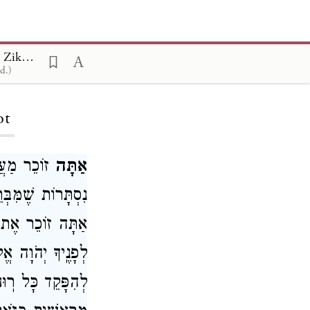
Machzor Rosh Hashanah Ashkenaz, Musaf, First Day of Rosh Hashana, Zikhronot 1
d.)
ot
אַתָּה
זוֹכֵר מַעֲש
נִסְתָּרוֹת שֶׁמִּבּ:
אַתָּה זוֹכֵר אֶת כּ
לְפָנֶֽיךָ יְהֹוָה א
לְהִפָּקֵד כָּל רֽוּ.