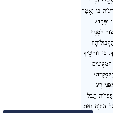
ֶֽיךָ זִכָּרוֹן
ינוֹת בּוֹ יֵאָמֵר
 יִפָּקֵֽדוּ
וּר לְפָנֶֽיךָ
חְבּוּלוֹתָיו
. כִּי דוֹרְשֶֽׁיךָ
 הַמַּעֲשִׂים
ִּפְקְדֵֽהוּ
ְנֵי רֹֽעַ
ְּעַפְרוֹת תֵּבֵל
ָּל הַחַיָּה וְאֶת