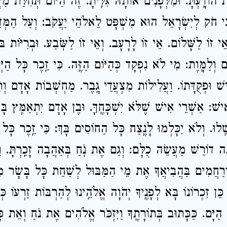
ֹדָֽעְתָּ. וּמִלְּפָנִים אוֹתָהּ גִּלִּֽיתָ. זֶה הַיּוֹם תְּחִלַּת מַעֲשׂ
ִי חֹק לְיִשְׂרָאֵל הוּא מִשְׁפָּט לֵאלֹהֵי יַעֲקֹב: וְעַל הַמְּדִ
אֵי זוֹ לַשָּׁלוֹם. אֵי זוֹ לָרָעָב. וְאֵי זוֹ לַשּֽׂבַע. וּבְרִיּוֹת בּוֹ
ים וְלַמָּֽוֶת: מִי לֹא נִפְקָד כְּהַיּוֹם הַזֶּֽה. כִּי זֵֽכֶר כָּל הַיְּצ
 וּפְקֻדָּתוֹ. וַעֲלִילוֹת מִצְעֲדֵי גָֽבֶר. מַחְשְׁבוֹת אָדָם וְתַ
ִישׁ: אַשְׁרֵי אִישׁ שֶׁלֹּא יִשְׁכָּחֶֽךָּ. וּבֶן אָדָם יִתְאַמֶּץ בָּךְ
ֵֽלוּ. וְלֹא יִכָּלְמוּ לָנֶֽצַח כָּל הַחוֹסִים בָּךְ: כִּי זֵֽכֶר כָּל
ָּה דוֹרֵשׁ מַעֲשֵׂה כֻלָּם: וְגַם אֶת נֹֽחַ בְּאַהֲבָה זָכַֽרְתָּ. וַת
ְרַחֲמִים בַּהֲבִיאֲךָ אֶת מֵי הַמַּבּוּל לְשַׁחֵת כָּל בָּשָׂר מִפּ
ֵן זִכְרוֹנוֹ בָּא לְפָנֶֽיךָ יְהֹוָה אֱלֹהֵֽינוּ לְהַרְבּוֹת זַרְעוֹ כ
 הַיָּם. כַּכָּתוּב בְּתוֹרָתֶֽךָ וַיִּזְכֹּר אֱלֹהִים אֶת נֹחַ וְאֵת כ