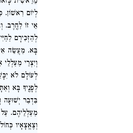
מֵרֵאשִׁית כָּזֹאת הו
לְיוֹם רִאשׁוֹן. כּ
אֵי זוֹ לַחֶֽרֶב. וְ.
לְהַזְכִּירָם לַחַיִּ
בָּא. מַעֲשֵׂה אִישׁ
וְיִצְרֵי מַעַלְלֵי א
לְעוֹלָם לֹא יִכָּשׁ
לְפָנֶֽיךָ בָּא וְאַת
בִּדְבַר יְשׁוּעָה ו
מַעַלְלֵיהֶם. עַל כּ.
וְצֶאֱצָאָיו כְּחוֹל