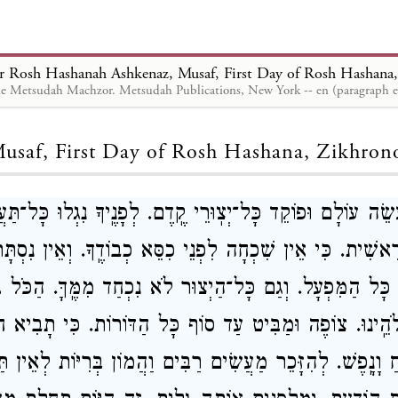
e Metsudah Machzor. Metsudah Publications, New York -- en (paragraph e
Loading...
usaf, First Day of Rosh Hashana, Zikhron
ֵׂה עוֹלָם וּפוֹקֵד כָּל־יְצֽוּרֵי קֶֽדֶם. לְפָנֶֽיךָ נִגְלוּ כָּל־תַּ
ְרֵאשִׁית. כִּי אֵין שִׁכְחָה לִפְנֵי כִסֵּא כְבוֹדֶֽךָ. וְאֵין נִסְתָּר 
ָל הַמִּפְעָל. וְגַם כָּל־הַיְצוּר לֹא נִכְחַד מִמֶּֽךָּ. הַכֹּל גָּלוּ
ֱלֹהֵֽינוּ. צוֹפֶה וּמַבִּיט עַד סוֹף כָּל הַדּוֹרוֹת. כִּי תָבִיא חֹ
חַ וָנָֽפֶשׁ. לְהִזָּכֵר מַעֲשִׂים רַבִּים וַהֲמוֹן בְּרִיּוֹת לְאֵין ת