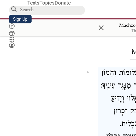
Texts
Topics
Donate
Sign Up
×
Th
M
עֲלוּמוֹת וַהֲמוֹן
מִנֶּֽגֶד עֵינֶֽיךָ
י וְיָדֽוּעַ
ק זִכָּרוֹן
ַּכְלִית