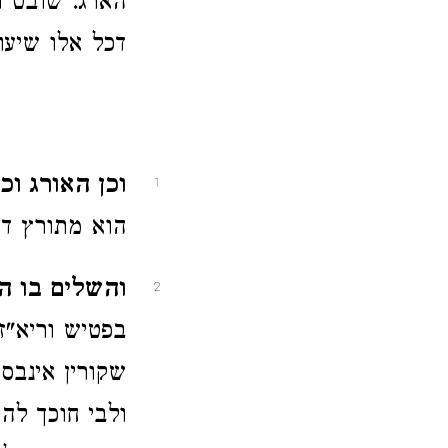
הארג. שובט ו
דכל אלו שיעו
וכן האורג וכו'
1
הוא מתורץ דש
והשלים בו ה
2
בפטיש וריא"ז
שקורין אינבס
ולבי חוכך להח