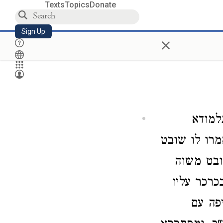
Texts
Topics
Donate
Sign Up
×
למודא
מרו לו שובט
ובט משוה
כרכר עליו
פה עם