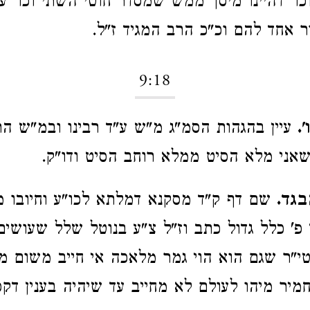
כו' דהיינו מיסך ממש שמסדר חוטי השתי וכו' ע
ר אחד להם וכ"כ הרב המגיד ז"ל.
9:18
.
עיין בהגהות הסמ"ג מ"ש ע"ד רבינו ובמ"ש הר
אני מלא הסיט ממלא רוחב הסיט ודו"ק.
בגד.
שם דף ק"ד מסקנא דמלתא לכו"ע וחיובו 
 פ' כלל גדול כתב וז"ל צ"ע בנוטל שלל שעושים
טי"ר שגם הוא הוי גמר מלאכה אי חייב משום 
מיר מיהו לעולם לא מחייב עד שיהיה בענין דקפי