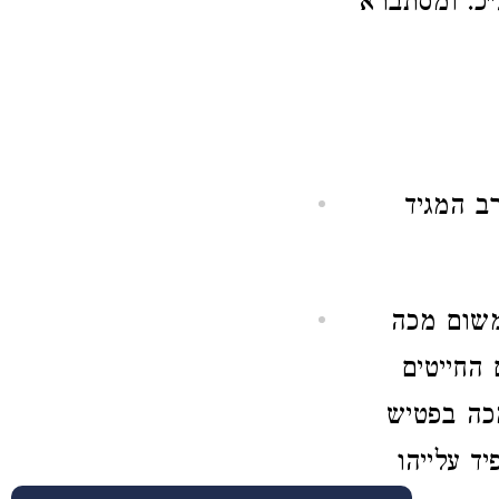
"כ. ומסתברא
ב המגיד
משום מכה
 החייטים
מכה בפטיש
ד עלייהו