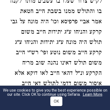
לקיש צרור שעלו בו עשבים מותר לקנח
בו והתולש ממנו בשבת חייב חטאת
אמר אביי פרפיסא וכו' היה מונח על גבי
קרקע והניחו ע"ג יתידות חייב משום
תולש היה מונח ע"ג יתידות והניחו ע"ג
קרקע חייב משום נוטע ופי' רש"י חייב
משום תולש דאינו נהנה שוב מריח
הקרקע ונ"ל דהאי חייב לאו דוקא אלא
איסור משום דדמי לתולש דאי חייב
We use cookies to give you the best experience possible on
ממש קאמר היכי שרו רבנן איסור כרת
our site. Click OK to continue using Sefaria.
Learn More
.
OK
וסקילה משום קינוח ע"כ. וכוונתו