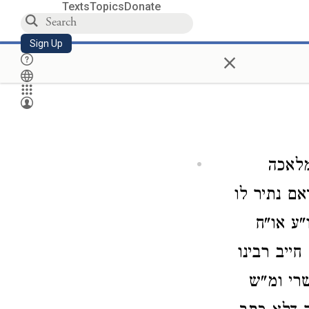
Texts
Topics
Donate
Sign Up
×
לאכה
אם נתיר לו
"ע או"ח
ייב רבינו
רי ומ"ש