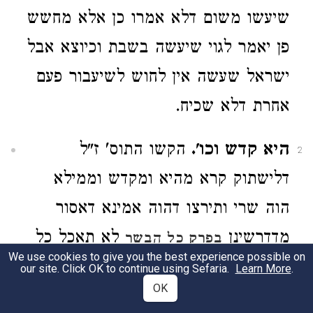
שיעשו משום דלא אמרו כן אלא מחשש
פן יאמר לגוי שיעשה בשבת וכיוצא אבל
ישראל שעשה אין לחוש לשיעבור פעם
אחרת דלא שכיח.
היא קדש וכו'.
הקשו התוס' ז"ל
2
דלישתוק קרא מהיא ומקדש וממילא
הוה שרי ותירצו דהוה אמינא דאסור
מדדרשינן
לא תאכל כל
בפרק כל הבשר
We use cookies to give you the best experience possible on
תועבה כל שתעבתי לך הרי הוא בבל
our site. Click OK to continue using Sefaria.
Learn More
.
OK
יאכל ע"כ.