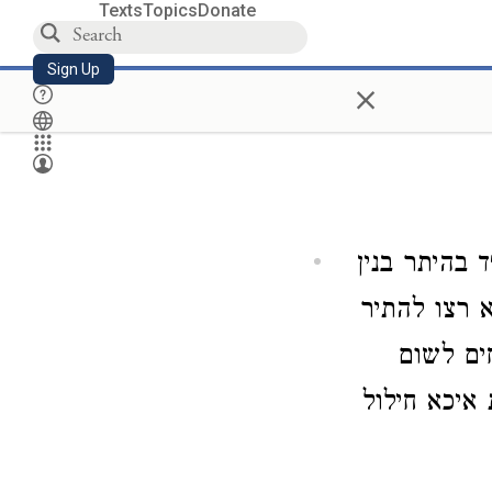
Texts
Topics
Donate
Sign Up
×
 בהיתר בנין
 רצו להתיר
חים לשום
איכא חילול