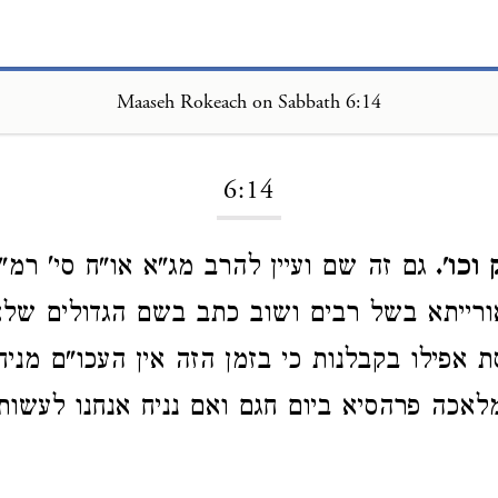
Maaseh Rokeach on Sabbath 6:14
Loading...
6:14
וכו'.
גם זה שם ועיין להרב מג"א או"ח סי' רמ"ד
רייתא בשל רבים ושוב כתב בשם הגדולים שלא
ת אפילו בקבלנות כי בזמן הזה אין העכו"ם מני
אכה פרהסיא ביום חגם ואם נניח אנחנו לעשות 