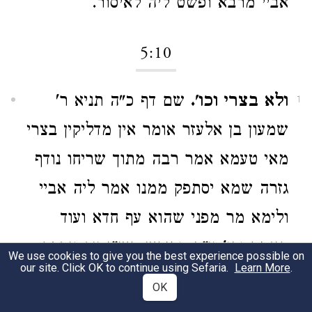
אביי מרבא ופשט ליה לאיסור.
5:10
ולא בצרי וכו'.
שם דף כ"ה תניא ר'
1
שמעון בן אלעזר אומר אין מדליקין בצרי
מאי טעמא אמר רבה מתוך שריחו נודף
גזרה שמא יסתפק ממנו אמר ליה אביי
ולימא מר מפני שהוא עף חדא ועוד
קאמר וכו' ע"כ. ופירש רש"י עף ונדבק
We use cookies to give you the best experience possible on
our site. Click OK to continue using Sefaria.
Learn More
.
בכתלי הבית ומדליק את הבית ע"כ.
OK
וכתבו התוספות תימה דהוה ליה למימר