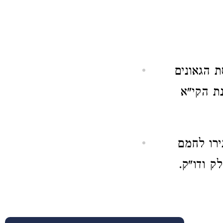
ת הגאונים
ת הקי"א
רו לחמם
ק ודו"ק.