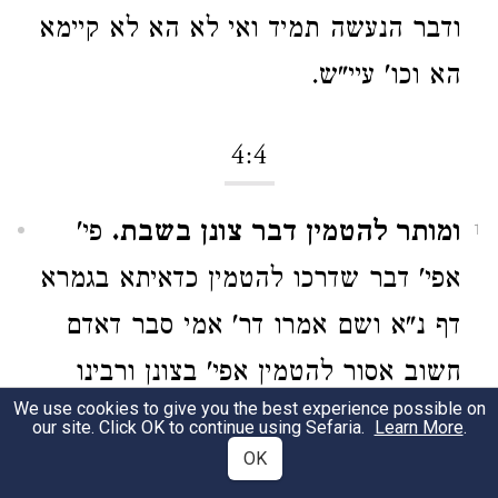
ודבר הנעשה תמיד ואי לא הא לא קיימא
הא וכו' עיי"ש.
4:4
ומותר להטמין דבר צונן בשבת.
פי'
1
אפי' דבר שדרכו להטמין כדאיתא בגמרא
דף נ"א ושם אמרו דר' אמי סבר דאדם
חשוב אסור להטמין אפי' בצונן ורבינו
We use cookies to give you the best experience possible on
התיר לכל אדם משום דבגמרא אמרו
our site. Click OK to continue using Sefaria.
Learn More
.
OK
הוא סבר אדם חשוב שאני משמע דהוא