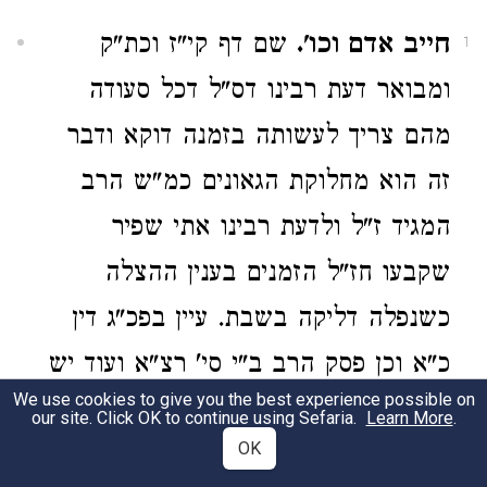
חייב אדם וכו'.
שם דף קי"ז וכת"ק
1
ומבואר דעת רבינו דס"ל דכל סעודה
מהם צריך לעשותה בזמנה דוקא ודבר
זה הוא מחלוקת הגאונים כמ"ש הרב
המגיד ז"ל ולדעת רבינו אתי שפיר
שקבעו חז"ל הזמנים בענין ההצלה
כשנפלה דליקה בשבת. עיין בפכ"ג דין
כ"א וכן פסק הרב ב"י סי' רצ"א ועוד יש
We use cookies to give you the best experience possible on
להוכיח מדברי רבינו שיש לעשות גם
our site. Click OK to continue using Sefaria.
Learn More
.
OK
סעודה שלישית בפת דוקא דהרי לא