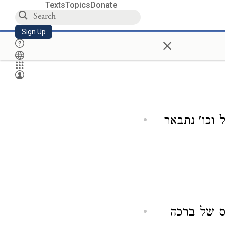
Texts
Topics
Donate
Sign Up
×
 וכו' נתבאר
ס של ברכה