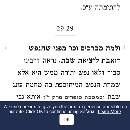
לחתימתה ע"כ.
29:29
ולמה מברכים וכו' מפני שהנפש
1
דואבת ליציאת שבת.
נראה דרבינו
סבור דלאו נפש יתירה ממש היא אלא
שמחת הנפש המיתוספת בה מחמת עונג
שבת
איתא גבי
ובמסכת סופרים פרק י"ז
We use cookies to give you the best experience possible on
אנשי מעמד בערב שבת ובמוצ"ש לא
our site. Click OK to continue using Sefaria.
Learn More
.
OK
היו מתענים מפני כבוד השבת וי"א בין