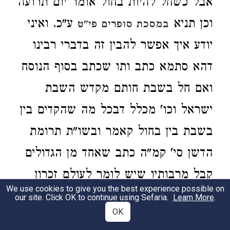
אבל כשחל להיות בחול אומר יום תרועה
וכן תניא
ע"כ. ואיני
במסכת סופרים פי"ט
יודע איך אפשר להבין זה בדברי רבינו
דהא סתמא כתב ותו שכתב בסוף הנוסח
ואם חל בשבת חותם מקדש השבת
ישראל וכו' מכלל דבכל מה שהקדים בין
בשבת בין בחול קאמר ובשו"ת תרומת
הדשן סי' קמ"ה כתב שאחד מן הגדולים
קבל מרבותיו שיש לומר לעולם זכרון
We use cookies to give you the best experience possible on
תרועה מקרא קדש דהכי כתיב קרא אבל
our site. Click OK to continue using Sefaria.
Learn More
.
OK
מקרא קדש גבי יום תרועה לא כתיב