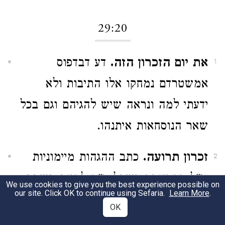
29:20
את יום הזכרון הזה.
דע דבדפוס
1
אמשטרדם נמחקו אלו התיבות ולא
ידעתי למה ונראה שיש להגיהם וגם בכל
שאר הנוסחאות איתנהו.
זכרון תרועה.
כתב ההגהות מיימוניות
2
וז"ל כך אומר כשחל ר"ה להיות בשבת
We use cookies to give you the best experience possible on
our site. Click OK to continue using Sefaria.
Learn More
.
אבל כשחל להיות בחול אומר יום תרועה
OK
וכן תניא
ע"כ. ואיני
במסכת סופרים פי"ט