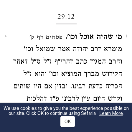
29:12
מי שהיה אוכל וכו'.
פסחים דף ק'
1
מימרא דרב יהודה אמר שמואל וכו'
והרב המגיד כתב דהרי"ף ז"ל ס"ל דאחר
הקידוש מברך המוציא וכו' והוא ז"ל
הכריח כדעת רבינו. ובדין אם היו שותים
וקדש היום עיין לרבינו פ"ד דהלכות
We use cookies to give you the best experience possible on
ברכות דין ח' ומ"ש הראב"ד ומרן ז"ל
our site. Click OK to continue using Sefaria.
Learn More
.
OK
ועמ"ש שם ולהרב מג"א והרב מגן דוד