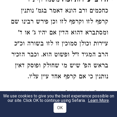
היו ב' עיירות וכו'.
משנה דף נ"ז
כחכמים ורב הונא דאמר בגמ' נותנין
קרפף לזו וקרפף לזו וכן פירש רבינו שם
ומסתברא דהוא הדין אם יהיו ג' או ד'
עיירות וכולן סמוכין זו לזו בשורה וכ"כ
הרב המגיד ז"ל ופשוט הוא. וכבר הזכיר
בראש הפ' שיש מי שחולק ופוסק דאין
נותנין כי אם קרפף אחד עיין עליו.
היו ג' כפרים וכו'.
גם זה משנה וגמרא
2
We use cookies to give you the best experience possible on
our site. Click OK to continue using Sefaria.
Learn More
.
שם וכן פירש ז"ל בפירוש המשנה
OK
והראב"ד ז"ל חלק עליו וס"ל דדי