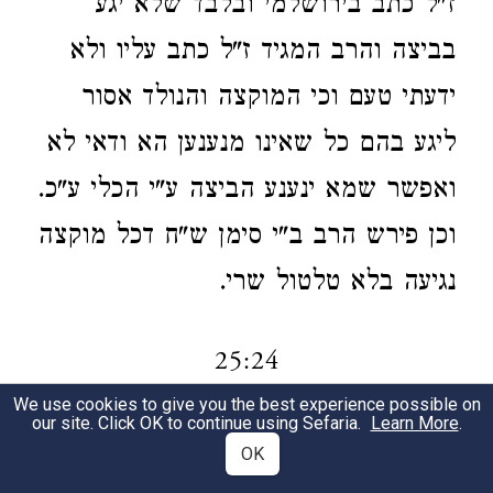
ז"ל כתב בירושלמי ובלבד שלא יגע
בביצה והרב המגיד ז"ל כתב עליו ולא
ידעתי טעם וכי המוקצה והנולד אסור
ליגע בהם כל שאינו מנענען הא ודאי לא
ואפשר שמא ינענע הביצה ע"י הכלי ע"כ.
וכן פירש הרב ב"י סימן ש"ח דכל מוקצה
נגיעה בלא טלטול שרי.
25:24
We use cookies to give you the best experience possible on
our site. Click OK to continue using Sefaria.
Learn More
.
נותנין כלי וכו'.
. ופי'
משנה בביצה דף ל"ו
1
OK
רבינו דלף המים הנזחלין מן הגגות
שם