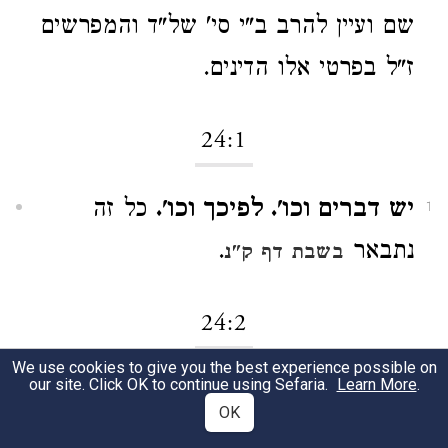
שם ועיין להרב ב"י סי' של"ד והמפרשים
ז"ל בפרטי אלו הדינים.
24:1
יש דברים וכו'. לפיכך וכו'.
כל זה
1
נתבאר
.
בשבת דף ק"נ
24:2
We use cookies to give you the best experience possible on
our site. Click OK to continue using Sefaria.
Learn More
.
אסור לאדם וכו'.
ברייתא
בעירובין דף
1
OK
לא יהלך אדם בסוף שדהו לידע מה
ל"ח