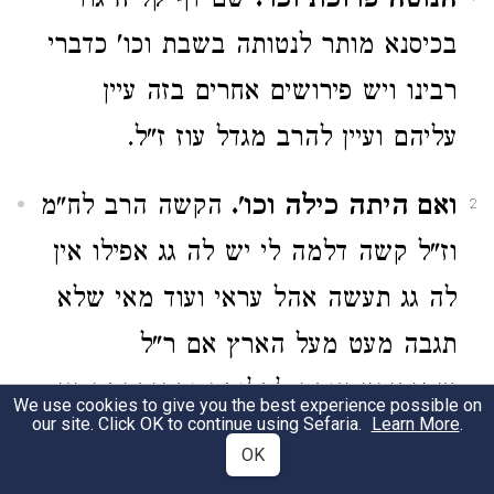
הנוטה פרוכת וכו'.
שם דף קל"ח גוד
בכיסנא מותר לנטותה בשבת וכו' כדברי
רבינו ויש פירושים אחרים בזה עיין
עליהם ועיין להרב מגדל עוז ז"ל.
ואם היתה כילה וכו'.
הקשה הרב לח"מ
2
וז"ל קשה דלמה לי יש לה גג אפילו אין
לה גג תעשה אהל עראי ועוד מאי שלא
תגבה מעט מעל הארץ אם ר"ל
שמגביהין אותה לתלותה ובהגבהתה אי
We use cookies to give you the best experience possible on
our site. Click OK to continue using Sefaria.
Learn More
.
אפשר שלא יגביהנה מעט אין זה
OK
משמעות הלשון דדומיא דפרוכת דלעיל