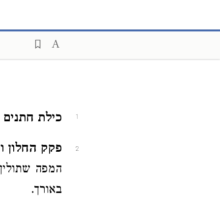
כילת חתנים וכ
1
פקק החלון וכו
2
המפה שתולין כ
באורך.