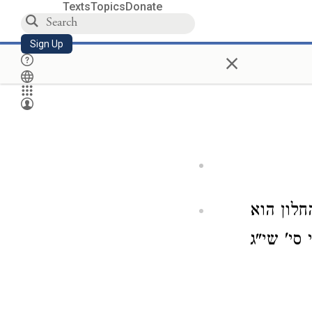
Texts
Topics
Donate
Sign Up
×
לון הוא
סי' שי"ג