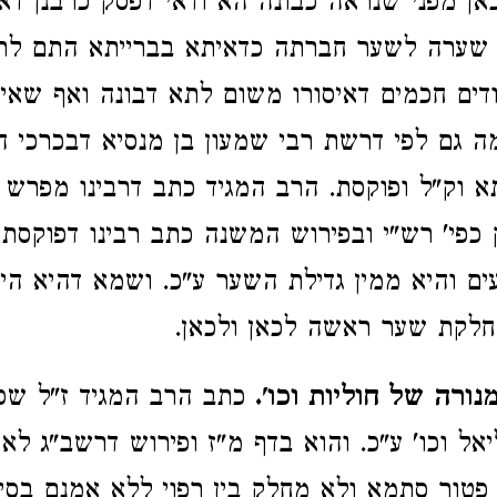
כאן מפני שנראה כבונה הא ודאי דפסק כרבנן דא
 שערה לשער חברתה כדאיתא בברייתא התם לר"
ים חכמים דאיסורו משום לתא דבונה ואף שאין לו
מה גם לפי דרשת רבי שמעון בן מנסיא דבכרכי הי
א וק"ל ופוקסת. הרב המגיד כתב דרבינו מפרש
פי' רש"י ובפירוש המשנה כתב רבינו דפוקסת 
ם והיא ממין גדילת השער ע"כ. ושמא דהיא היא
חלקת שער ראשה לכאן ולכאן.
מנורה של חוליות וכו'.
כתב הרב המגיד ז"ל שפ
יאל וכו' ע"כ. והוא בדף מ"ז ופירוש דרשב"ג לא
פטור סתמא ולא מחלק בין רפוי ללא אמנם בס