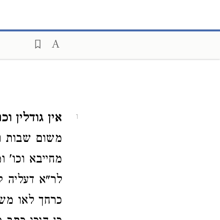
אין גודלין וכו'
1
משום שבות וא
מחייבא וכו' 
לר"א דעליה ק
כרחך לאו משום