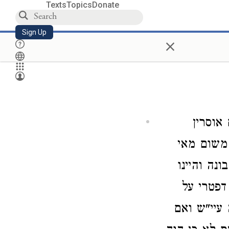
Texts
Topics
Donate
Sign Up
×
אוסרין
משום מאי
נה והיינו
דפטרי על
 עיי"ש ואם