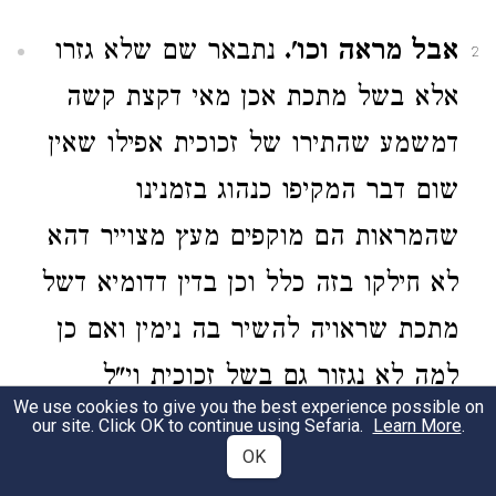
אבל מראה וכו'.
נתבאר שם שלא גזרו
2
אלא בשל מתכת אכן מאי דקצת קשה
דמשמע שהתירו של זכוכית אפילו שאין
שום דבר המקיפו כנהוג בזמנינו
שהמראות הם מוקפים מעץ מצוייר דהא
לא חילקו בזה כלל וכן בדין דדומיא דשל
מתכת שראויה להשיר בה נימין ואם כן
למה לא נגזור גם בשל זכוכית וי"ל
We use cookies to give you the best experience possible on
עמ"ש רש"י ז"ל של מתכת שא"צ להביא
our site. Click OK to continue using Sefaria.
Learn More
.
OK
מספרים שהיא עצמה מגלחת השער ע"כ.