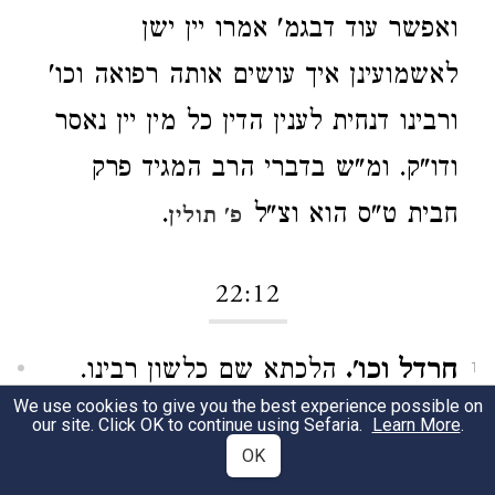
ואפשר עוד דבגמ' אמרו יין ישן
לאשמועינן איך עושים אותה רפואה וכו'
ורבינו דנחית לענין הדין כל מין יין נאסר
ודו"ק. ומ"ש בדברי הרב המגיד פרק
חבית ט"ס הוא וצ"ל
.
פ' תולין
22:12
חרדל וכו'.
הלכתא שם כלשון רבינו.
1
We use cookies to give you the best experience possible on
our site. Click OK to continue using Sefaria.
Learn More
.
שחלים וכו'.
שם שחלין ששחקן מערב
2
OK
שבת למחר נותן לתוכו שמן וחומץ