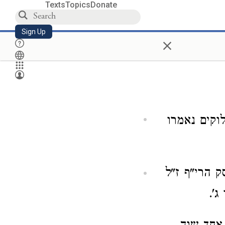
Texts
Topics
Donate
Sign Up
×
וקים נאמרו
 הרי"ף ז"ל
ג'.