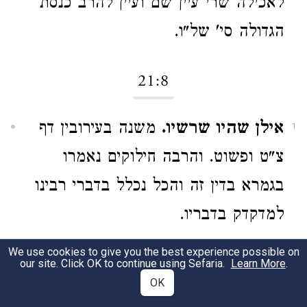
לאכילה שרי עיין שם ועיין להרב כנסת
הגדולה סי' של"ו.
21:8
אילן שהיו שרשיו.
משנה בעירובין דף
1
צ"ט ופשוט. והרבה חילוקים נאמרו
בגמרא בדין זה והכל נכלל בדברי רבינו
למדקדק בדבריו.
We use cookies to give you the best experience possible on
היו באים וכו'.
שם איפליגו רבה ורב
2
our site. Click OK to continue using Sefaria.
Learn More
.
OK
ששת ופסק כרבה וכן פסק הרי"ף ז"ל