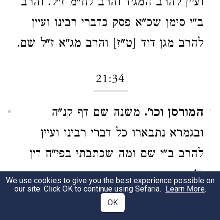
ועיין להרב המגיד והרב לח"מ ז"ל. והרב
ב"י סימן שכ"א פסק כדברי רבינו ועיין
להרב מגן דוד [ט"ז] והרב מג"א ז"ל שם.
21:34
המורסן וכו'.
משנה שם דף קנ"ה
1
ובגמרא נתבארו כל דברי רבינו ועיין
להרב ב"י שם ומה שכתבתי בפי"ח דין
א'.
We use cookies to give you the best experience possible on
our site. Click OK to continue using Sefaria.
Learn More
.
OK
21:35