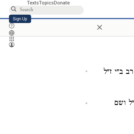
Texts
Topics
Donate
Sign Up
×
ב ב"י ז"ל
ל ושם