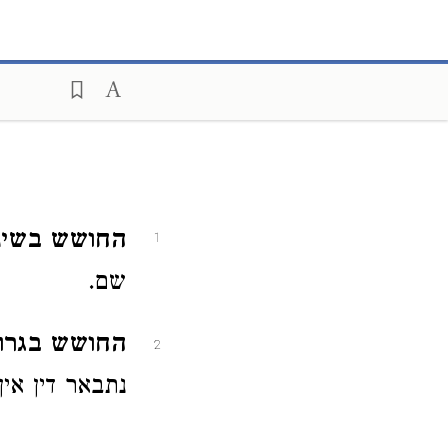
החושש בשיניו
1
שם.
החושש בגרונו
2
נתבאר דין אין 