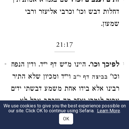
זתים וענבים וכו'.
שם בגמרא אמתניתין
דחלות דבש וכו' וכרבי אליעזר ורבי
שמעון.
21:17
לפיכך וכו'.
היינו מ"ש דף י"ד. ודין הנפח
1
וכו'
וי"ד ומכיון שלא התיר
בביצה דף י"ב
רבינו אלא בידו אחת משמע דבשתי ידים
אסור לגמרי וא"כ מה שכתב אבל לא
We use cookies to give you the best experience possible on
our site. Click OK to continue using Sefaria.
Learn More
.
בקנון וכו' לאו דוקא וכ"כ הרב
OK
המגידבשם המפרשים ז"ל.