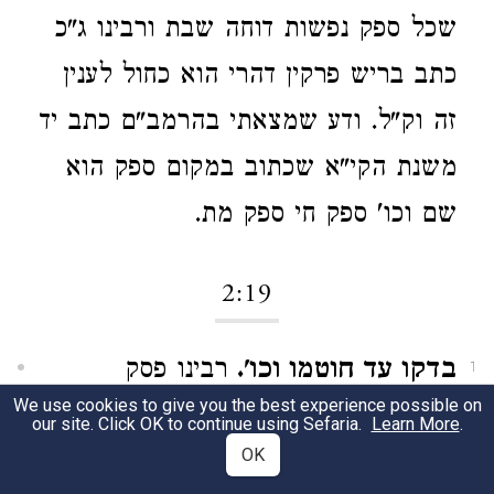
שכל ספק נפשות דוחה שבת ורבינו ג"כ
כתב בריש פרקין דהרי הוא כחול לענין
זה וק"ל. ודע שמצאתי בהרמב"ם כתב יד
משנת הקי"א שכתוב במקום ספק הוא
שם וכו' ספק חי ספק מת.
2:19
בדקו עד חוטמו וכו'.
רבינו פסק
1
We use cookies to give you the best experience possible on
כחכמים ולהכי לא חילק בין מצאוהו דרך
our site. Click OK to continue using Sefaria.
Learn More
.
OK
רגליו למצאוהו דרך ראשו לעולם בודקים