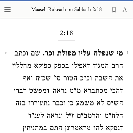
Maaseh Rokeach on Sabbath 2:18
Loading...
2:18
מי שנפלה עליו מפולת וכו'.
שם וכתב
1
הרב המגיד דאפילו בספק ספיקא מחללין
את השבת וכ"כ הטור סי' שכ"ח ואף
דהכי מסתברא מ"מ נראה דמפשט דברי
הש"ס לא משמע כן וכבר נתעוררו בזה
הלח"מ והרמב"ם ז"ל ונראה לענ"ד
דנפקא להו מדאמרינן התם במתניתין