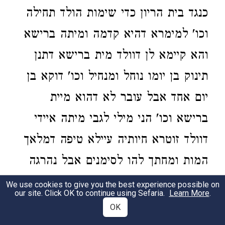
כנגד בית הריון כדי שימות הולד תחילה
וכו' למימרא דהיא קדמה ומיתה ברישא
והא קיימא לן דוולד מית ברישא דתנן
תינוק בן יומו נוחל ומנחיל וכו' דוקא בן
יום אחד אבל עובר לא דהוא מיית
ברישא וכו' הני מילי לגבי מיתה איידי
דוולד זוטרא חיותיה עיילא טיפה דמלאך
המות ומחתך להו לסימנים אבל נהרגה
היא מיתה ברישא והא הוה עובדא
We use cookies to give you the best experience possible on
our site. Click OK to continue using Sefaria.
Learn More
.
ופרכיס עד תלת פרכוסי מידי דהוי אזנב
OK