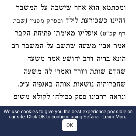
ומסתמא הוא אחר שישבה על המשבר
דהיינו כשכורעת לילד
(
ובפרק מפנין
שבת
) איפליגו מאימתי פתיחת הקבר
דף קכ"ט
אמר אביי משעה שתשב על המשבר רב
הונא בריה דרב יהושע אמר משעה
שהדם שותת ויורד ואמרי לה משעה
שחברותיה נושאות אותה באגפיה ע"כ.
ונראה דרבינו פסק ככולהו לקולא משום
דהוי ספק נפשות ולקולא וכדאיתא התם
We use cookies to give you the best experience possible on
our site. Click OK to continue using Sefaria.
Learn More
.
גבי אמרה צריכה אני וכו' ואם כן צריך
OK