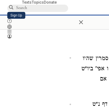
Texts
Topics
Donate
Sign Up
×
מרין שהיו
אפי' ביו"ט
 אם
ף נ"ט