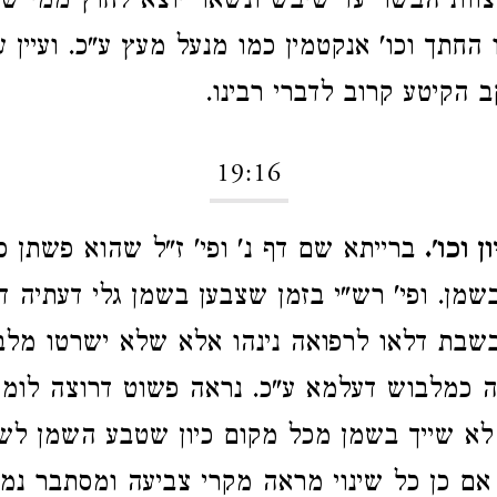
צוות הבשר עד שיבש ונשאר יוצא לחוץ ממי שקט
ו החתך וכו' אנקטמין כמו מנעל מעץ ע"כ. ועיין 
קב הקיטע קרוב לדברי רבינו.
19:16
 וכו'.
ברייתא שם דף נ' ופי' ז"ל שהוא פשתן ס
שמן. ופי' רש"י בזמן שצבען בשמן גלי דעתיה ד
בשבת דלאו לרפואה נינהו אלא שלא ישרטו מלב
ה כמלבוש דעלמא ע"כ. נראה פשוט דרוצה לומ
לא שייך בשמן מכל מקום כיון שטבע השמן לש
ם כן כל שינוי מראה מקרי צביעה ומסתבר נמי