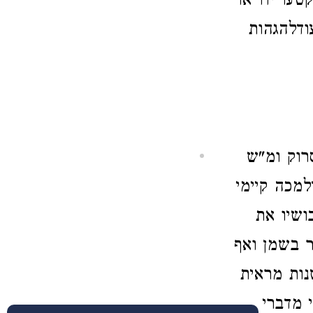
עו ידו או
עודלהגהות
רוק ומ"ש
למכה קיימי
ושיו את
ר בשמן ואף
נות מראית
 מדברי