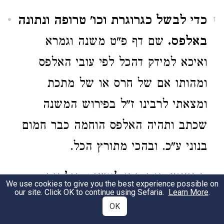
כדי לבשל כגרוגרת וכו' טרופה ונתונה
1
באלפס.
שם דף פ"ט משנה וגמרא
ואיכא למידק דהכל לפי עובי האלפס
ומהותו אם של חרס או של מתכת
ומצאתי לרבינו ז"ל בפירוש המשנה
שכתב ותהיה האלפס הוחמה כבר חמום
בנוני ע"כ. ובהכי מתורץ הכל.
המוציא קנה כדי לעשות קולמוס
2
We use cookies to give you the best experience possible on
our site. Click OK to continue using Sefaria.
Learn More
.
המגיע לראשי אצבעותיו.
בגמרא דף
OK
פ"ט תנא קולמוס המגיע לקשרי