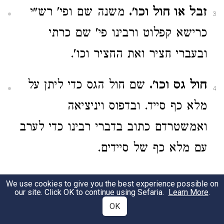
זבל או חול וכו'.
משנה שם ופי' רש"י
3
כרישא קפלוט ורבינו פי' שם כרתי
ובעברי חציר ואת החציר וכו'.
חול גס וכו'.
שם חול הגס כדי ליתן על
4
מלא כף סייד. ובדפוס ויניציאה
ואמשטרדם כתוב בדברי רבינו כדי לערב
עם מלא כף של סיידים.
חרסית וכו'.
שם במשנה ופי' רש"י
We use cookies to give you the best experience possible on
5
our site. Click OK to continue using Sefaria.
Learn More
.
חרסית לבינה כתושה ורבינו פי' שם
OK
חרסית טיט החכמה והוא ידוע אצל