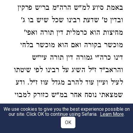
באמת סיוע למ"ש הרה"מ בריש פרקין
ובדין ט' שדעת רבינו שכל שיש בו ג'
מחיצות הוא כרמלית דין תורה ואפי'
מוכשר בקורה ואם הוא מוכשר בלחי
דינו כרה"י גמורה דין תורה עיי"ש
והראב"ד ז"ל השיג על רבינו לפי שיטתו
לעיל ועיין עוד להרב מגדל עוז ז"ל. ודע
שמצאתי נוסח אחר במ"ש כזורק למבוי
סתום שיש לו קורה. כתוב שם שיש לו
We use cookies to give you the best experience possible on
our site. Click OK to continue using Sefaria.
Learn More
.
תקרה. ולגירסא זו אין כאן סיוע להרה"מ
OK