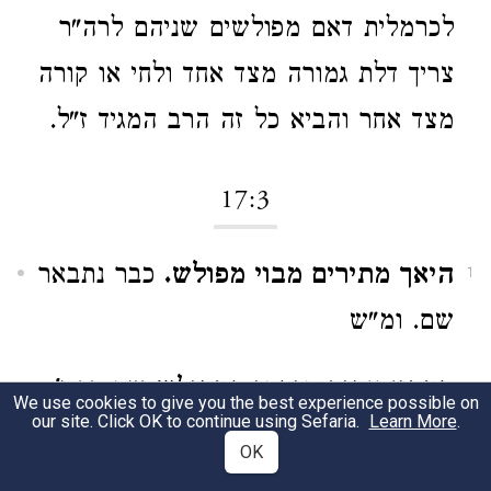
לכרמלית דאם מפולשים שניהם לרה"ר
צריך דלת גמורה מצד אחד ולחי או קורה
מצד אחר והביא כל זה הרב המגיד ז"ל.
17:3
היאך מתירים מבוי מפולש.
כבר נתבאר
1
שם. ומ"ש
דמבוי עקום תורתו כמפולש
שם דף י'
2
We use cookies to give you the best experience possible on
our site. Click OK to continue using Sefaria.
Learn More
.
אפליגו רב ושמואל ופסק כרב באיסורי
OK
ופירוש מבוי עקום היינו שעשוי כמין