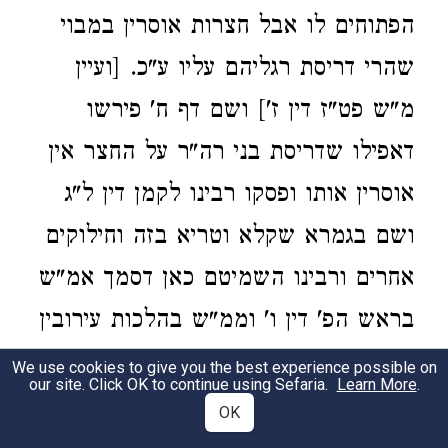
הפתוחים לו אבל חצרות אוסרין במבוי
שהרי דריסת רגליהם עליו ע"כ. [ועיין
מ"ש פט"ז דין ז'] ושם דף ח' פירשו
דאפילו שדריסת בני רה"ר על החצר אין
אוסרין אותו ופסקו רבינו לקמן דין ל"ג
ושם בגמרא שקלא וטריא בזה וחילוקים
אחרים ורבינו השמיטם כאן דסמך אמ"ש
בראש הפ' דין ו' וממ"ש בהלכות עירובין
וכ"כ מרן ז"ל. והרב המגיד ז"ל כתב
We use cookies to give you the best experience possible on
our site. Click OK to continue using Sefaria.
Learn More
.
שאין דברים הללו מצויין להאריך בהם
OK